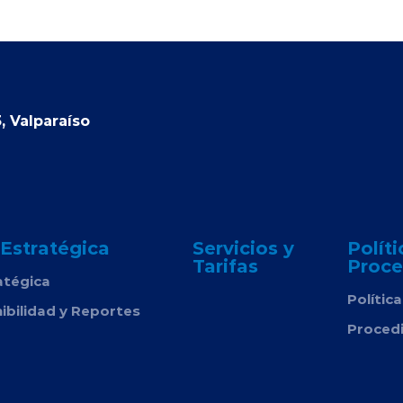
, Valparaíso
 Estratégica
Servicios y
Políti
Tarifas
Proce
atégica
Polític
ibilidad y Reportes
Proced