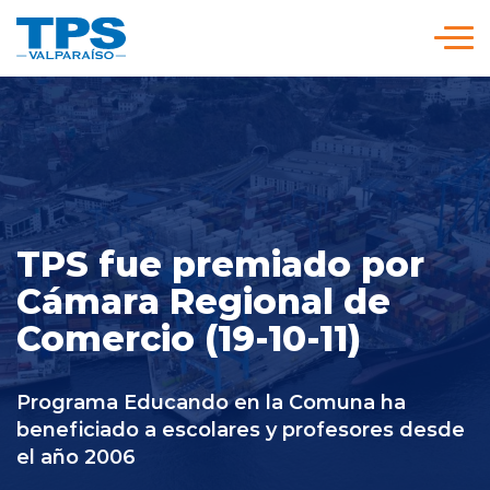
Click acá para ir directamente al contenido
Somos TPS
Nuestra Visión Estratégica
TPS fue premiado por
Servicios y Tarifas
Cámara Regional de
Comercio (19-10-11)
Políticas y Procedimientos
Programa Educando en la Comuna ha
Prensa
beneficiado a escolares y profesores desde
el año 2006