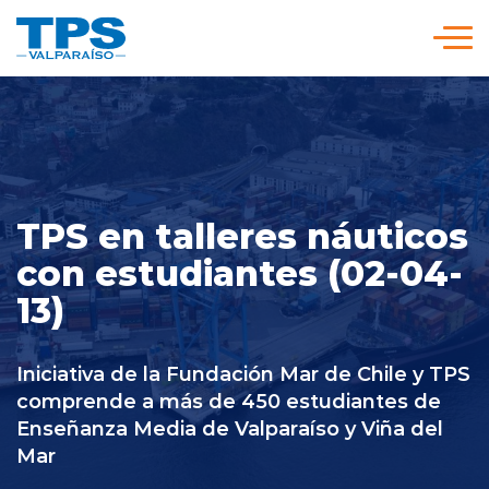
Click acá para ir directamente al contenido
Somos TPS
Nuestra Visión Estratégica
TPS en talleres náuticos
con estudiantes (02-04-
Servicios y Tarifas
13)
Políticas y Procedimientos
Iniciativa de la Fundación Mar de Chile y TPS
comprende a más de 450 estudiantes de
Prensa
Enseñanza Media de Valparaíso y Viña del
Mar