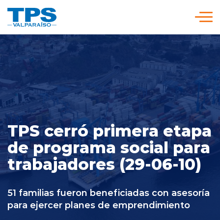
Click acá para ir directamente al contenido
Somos TPS
Nuestra Visión Estratégica
Servicios y Tarifas
TPS cerró primera etapa
de programa social para
Políticas y Procedimientos
trabajadores (29-06-10)
Prensa
51 familias fueron beneficiadas con asesoría
para ejercer planes de emprendimiento