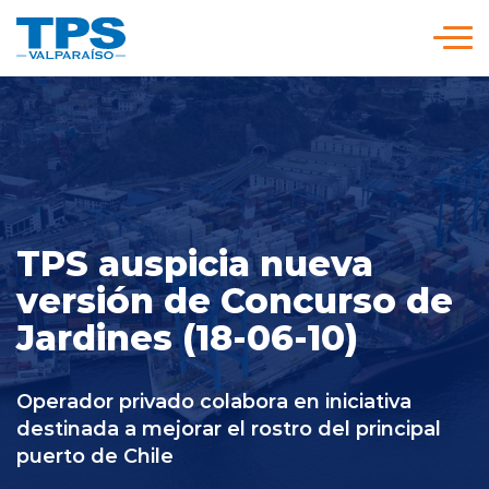
Click acá para ir directamente al contenido
Somos TPS
Nuestra Visión Estratégica
TPS auspicia nueva
Servicios y Tarifas
versión de Concurso de
Jardines (18-06-10)
Políticas y Procedimientos
Operador privado colabora en iniciativa
Prensa
destinada a mejorar el rostro del principal
puerto de Chile