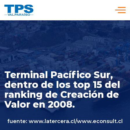
Click acá para ir directamente al contenido
Somos TPS
Nuestra Visión Estratégica
Servicios y Tarifas
Terminal Pacífico Sur,
dentro de los top 15 del
Políticas y Procedimientos
ranking de Creación de
Valor en 2008.
Prensa
fuente: www.latercera.cl/www.econsult.cl