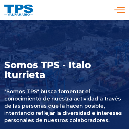
Click acá para ir directamente al contenido
Somos TPS
Nuestra Visión Estratégica
Somos TPS - Italo
Servicios y Tarifas
Iturrieta
Políticas y Procedimientos
"Somos TPS" busca fomentar el
conocimiento de nuestra actividad a través
de las personas que la hacen posible,
Prensa
intentando reflejar la diversidad e intereses
personales de nuestros colaboradores.