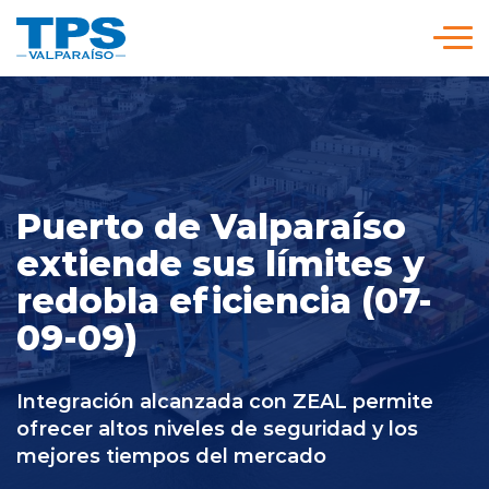
Click acá para ir directamente al contenido
Somos TPS
Nuestra Visión Estratégica
Puerto de Valparaíso
extiende sus límites y
Servicios y Tarifas
redobla eficiencia (07-
09-09)
Políticas y Procedimientos
Integración alcanzada con ZEAL permite
Prensa
ofrecer altos niveles de seguridad y los
mejores tiempos del mercado