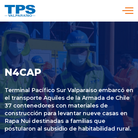
Click acá para ir directamente al contenido
Somos TPS
Nuestra Visión Estratégica
N4CAP
Servicios y Tarifas
Terminal Pacífico Sur Valparaíso embarcó en
Políticas y Procedimientos
el transporte Aquiles de la Armada de Chile
37 contenedores con materiales de
construcción para levantar nueve casas en
Prensa
Rapa Nui destinadas a familias que
postularon al subsidio de habitabilidad rural.