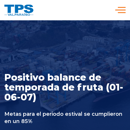
Click acá para ir directamente al contenido
Somos TPS
Nuestra Visión Estratégica
Servicios y Tarifas
Positivo balance de
temporada de fruta (01-
Políticas y Procedimientos
06-07)
Prensa
Metas para el periodo estival se cumplieron
en un 85%