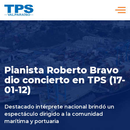
Click acá para ir directamente al contenido
Somos TPS
Nuestra Visión Estratégica
Pianista Roberto Bravo
Servicios y Tarifas
dio concierto en TPS (17-
01-12)
Políticas y Procedimientos
Destacado intérprete nacional brindó un
Prensa
espectáculo dirigido a la comunidad
marítima y portuaria