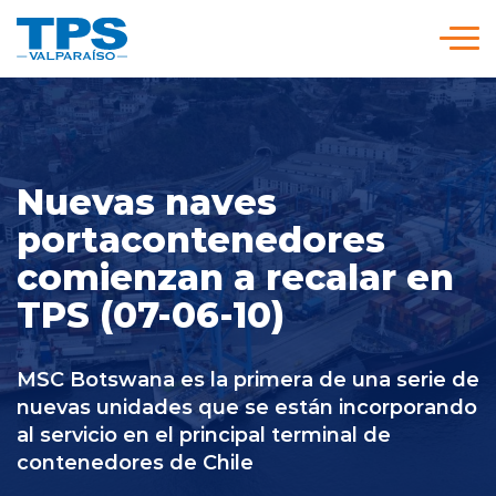
Click acá para ir directamente al contenido
Somos TPS
Nuestra Visión Estratégica
Nuevas naves
portacontenedores
comienzan a recalar en
Servicios y Tarifas
TPS (07-06-10)
Políticas y Procedimientos
MSC Botswana es la primera de una serie de
nuevas unidades que se están incorporando
Prensa
al servicio en el principal terminal de
contenedores de Chile