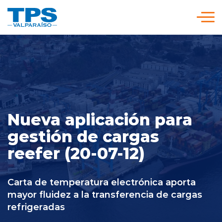
Click acá para ir directamente al contenido
Somos TPS
Nuestra Visión Estratégica
Nueva aplicación para
Servicios y Tarifas
gestión de cargas
reefer (20-07-12)
Políticas y Procedimientos
Carta de temperatura electrónica aporta
Prensa
mayor fluidez a la transferencia de cargas
refrigeradas