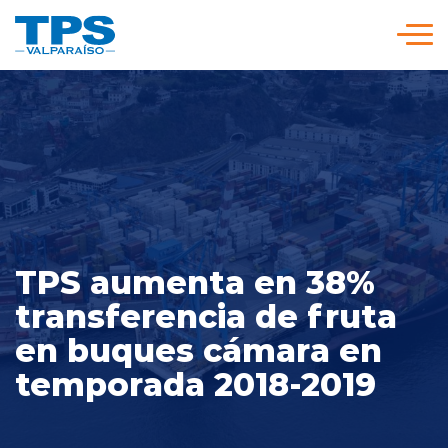
Click acá para ir directamente al contenido
Somos TPS
Nuestra Visión Estratégica
Servicios y Tarifas
TPS aumenta en 38%
Políticas y Procedimientos
transferencia de fruta
en buques cámara en
Prensa
temporada 2018-2019