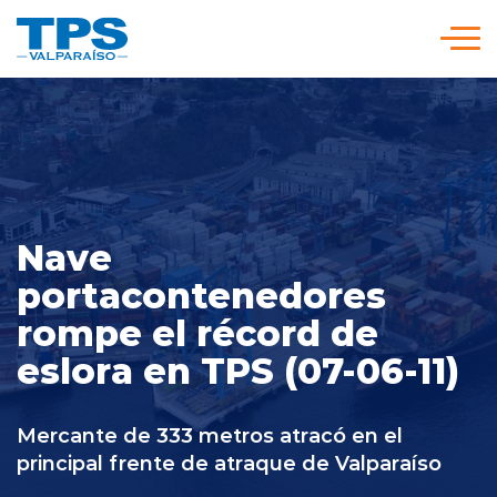
Click acá para ir directamente al contenido
Somos TPS
Nuestra Visión Estratégica
Nave
Servicios y Tarifas
portacontenedores
rompe el récord de
Políticas y Procedimientos
eslora en TPS (07-06-11)
Prensa
Mercante de 333 metros atracó en el
principal frente de atraque de Valparaíso