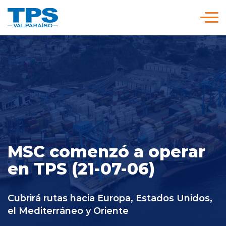
Click acá para ir directamente al contenido
Somos TPS
Nuestra Visión Estratégica
Servicios y Tarifas
MSC comenzó a operar
Políticas y Procedimientos
en TPS (21-07-06)
Prensa
Cubrirá rutas hacia Europa, Estados Unidos,
el Mediterráneo y Oriente