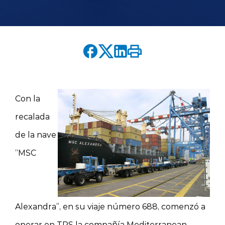
English version
modo claro
modo oscuro
Con la
recalada
de la nave
“MSC
Alexandra”, en su viaje número 688, comenzó a
operar en TPS la compañía Mediterranean