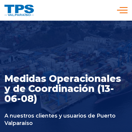
Click acá para ir directamente al contenido
Somos TPS
Nuestra Visión Estratégica
Servicios y Tarifas
Medidas Operacionales
y de Coordinación (13-
Políticas y Procedimientos
06-08)
Prensa
A nuestros clientes y usuarios de Puerto
Valparaíso