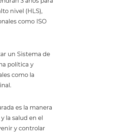
endrán 3 años para
to nivel (HLS),
onales como ISO
tar un Sistema de
a política y
ales como la
nal.
urada es la manera
 la salud en el
enir y controlar