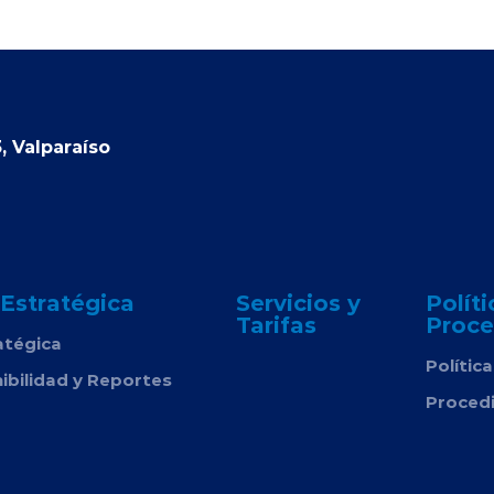
, Valparaíso
 Estratégica
Servicios y
Políti
Tarifas
Proce
atégica
Polític
ibilidad y Reportes
Proced