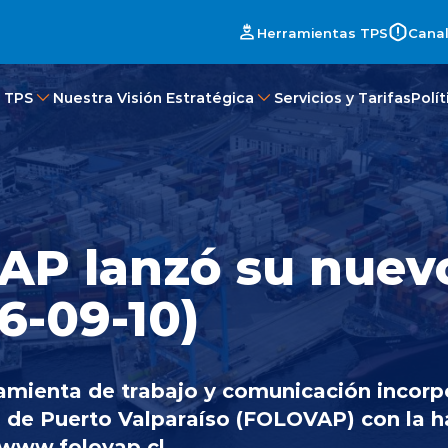
Herramientas TPS
Canal
 TPS
Nuestra Visión Estratégica
Servicios y Tarifas
Polí
P lanzó su nuevo
6-09-10)
amienta de trabajo y comunicación incorp
o de Puerto Valparaíso (FOLOVAP) con la ha
 www.folovap.cl