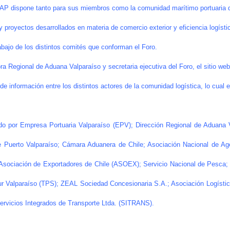
P dispone tanto para sus miembros como la comunidad marítimo portuaria d
s y proyectos desarrollados en materia de comercio exterior y eficiencia logís
abajo de los distintos comités que conforman el Foro.
ora Regional de Aduana Valparaíso y secretaria ejecutiva del Foro, el sitio w
de información entre los distintos actores de la comunidad logística, lo cual 
ado por Empresa Portuaria Valparaíso (EPV); Dirección Regional de Aduana V
e Puerto Valparaíso; Cámara Aduanera de Chile; Asociación Nacional de 
Asociación de Exportadores de Chile (ASOEX); Servicio Nacional de Pesca; S
ur Valparaíso (TPS); ZEAL Sociedad Concesionaria S.A.; Asociación Logísti
rvicios Integrados de Transporte Ltda. (SITRANS).