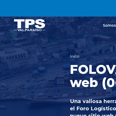
Click acá para ir directamente al contenido
Somos
Inicio
FOLOVA
web (0
Una valiosa herr
el Foro Logístic
nuevo sitio web