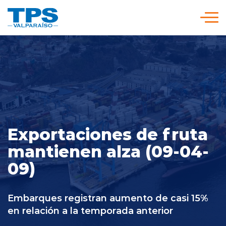
Click acá para ir directamente al contenido
Somos TPS
Nuestra Visión Estratégica
Servicios y Tarifas
Exportaciones de fruta
mantienen alza (09-04-
Políticas y Procedimientos
09)
Prensa
Embarques registran aumento de casi 15%
en relación a la temporada anterior