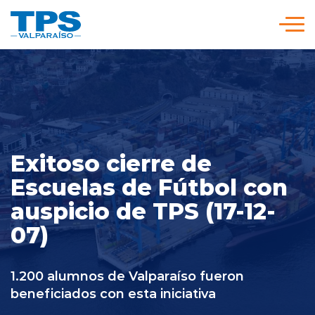
Click acá para ir directamente al contenido
Somos TPS
Nuestra Visión Estratégica
Exitoso cierre de
Servicios y Tarifas
Escuelas de Fútbol con
auspicio de TPS (17-12-
Políticas y Procedimientos
07)
Prensa
1.200 alumnos de Valparaíso fueron
beneficiados con esta iniciativa