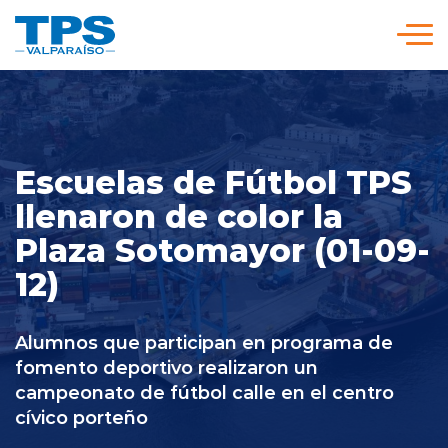
Click acá para ir directamente al contenido
Somos TPS
Nuestra Visión Estratégica
Escuelas de Fútbol TPS
llenaron de color la
Plaza Sotomayor (01-09-
Servicios y Tarifas
12)
Políticas y Procedimientos
Alumnos que participan en programa de
fomento deportivo realizaron un
Prensa
campeonato de fútbol calle en el centro
cívico porteño