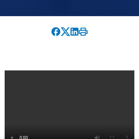
English version
modo claro
modo oscuro