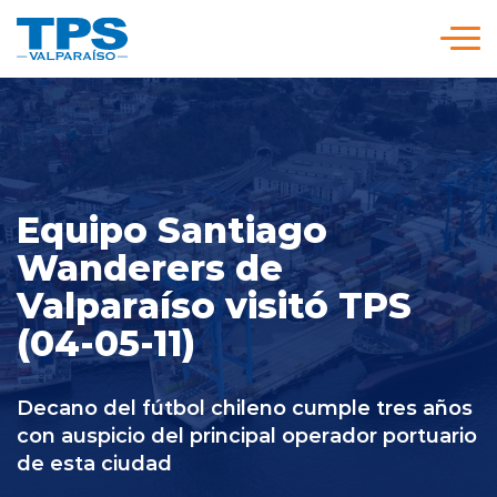
Click acá para ir directamente al contenido
Somos TPS
Nuestra Visión Estratégica
Equipo Santiago
Wanderers de
Servicios y Tarifas
Valparaíso visitó TPS
(04-05-11)
Políticas y Procedimientos
Decano del fútbol chileno cumple tres años
Prensa
con auspicio del principal operador portuario
de esta ciudad