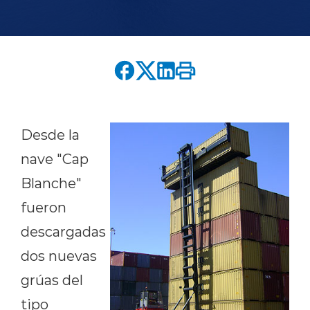
English version
modo claro
modo oscuro
Desde la
nave "Cap
Blanche"
fueron
descargadas
dos nuevas
grúas del
tipo