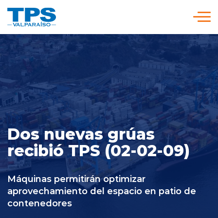
Click acá para ir directamente al contenido
Somos TPS
Nuestra Visión Estratégica
Servicios y Tarifas
Dos nuevas grúas
recibió TPS (02-02-09)
Políticas y Procedimientos
Máquinas permitirán optimizar
Prensa
aprovechamiento del espacio en patio de
contenedores