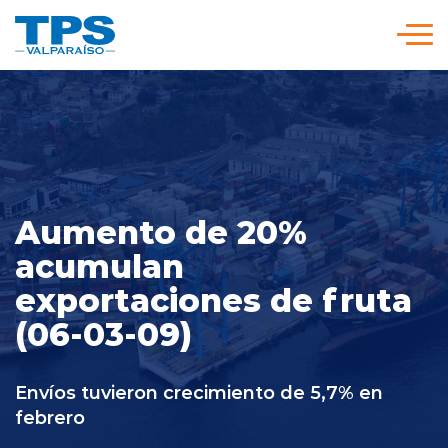
Click acá para ir directamente al contenido
Somos TPS
Nuestra Visión Estratégica
Aumento de 20%
Servicios y Tarifas
acumulan
exportaciones de fruta
Políticas y Procedimientos
(06-03-09)
Prensa
Envíos tuvieron crecimiento de 5,7% en
febrero