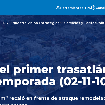
Herramientas TPS
Canal
 TPS
Nuestra Visión Estratégica
Servicios y Tarifas
Polí
el primer trasatlá
emporada (02-11-1
m” recaló en frente de atraque remodela
este verano