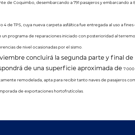
iente de Coquimbo, desembarcando a 791 pasajeros y embarcando a 8
itio 4 de TPS, cuya nueva carpeta asfáltica fue entregada al uso a fin
de un programa de reparaciones iniciado con posterioridad al terremo
erencias de nivel ocasionadas por el sismo.
iembre concluirá la segunda parte y final de 
ispondrá de una superficie aproximada de
7.000
mente remodelada, apta para recibir tanto naves de pasajeros como
temporada de exportaciones hortofrutícolas.