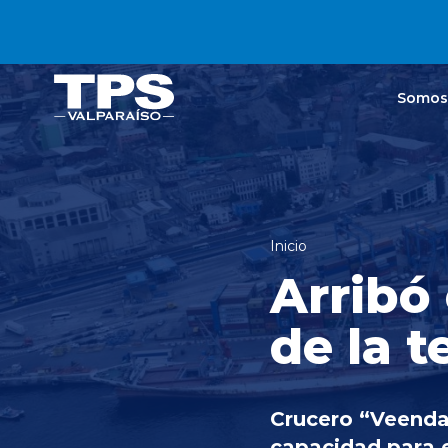
Click acá para ir directamente al contenido
Somos
Inicio
Arribó 
de la t
Crucero “Veenda
capacidad para 