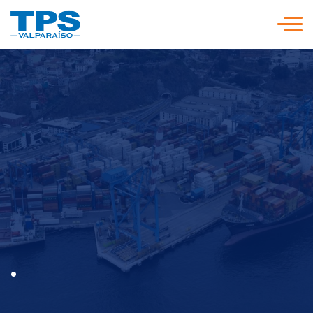
Click acá para ir directamente al contenido
Somos TPS
Nuestra Visión Estratégica
Servicios y Tarifas
Políticas y Procedimientos
Prensa
.