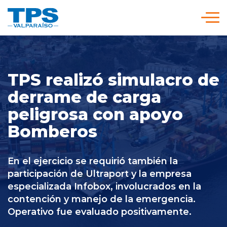
Click acá para ir directamente al contenido
Somos TPS
TPS realizó simulacro de
Nuestra Visión Estratégica
derrame de carga
peligrosa con apoyo
Servicios y Tarifas
Bomberos
Políticas y Procedimientos
En el ejercicio se requirió también la
participación de Ultraport y la empresa
especializada Infobox, involucrados en la
Prensa
contención y manejo de la emergencia.
Operativo fue evaluado positivamente.