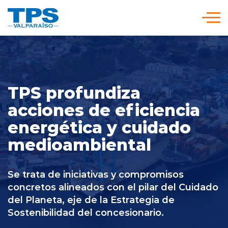
Click acá para ir directamente al contenido
Somos TPS
Nuestra Visión Estratégica
TPS profundiza
acciones de eficiencia
energética y cuidado
Servicios y Tarifas
medioambiental
Políticas y Procedimientos
Se trata de iniciativas y compromisos
concretos alineados con el pilar del Cuidado
Prensa
del Planeta, eje de la Estrategia de
Sostenibilidad del concesionario.