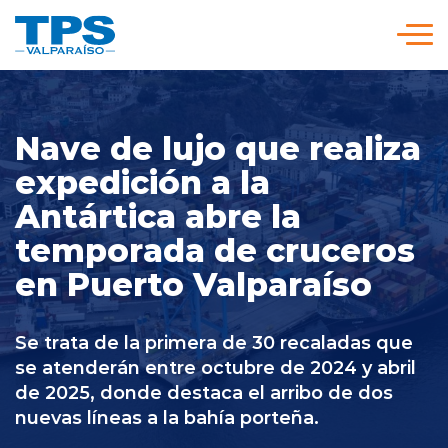
Click acá para ir directamente al contenido
Somos TPS
Nave de lujo que realiza
Nuestra Visión Estratégica
expedición a la
Antártica abre la
temporada de cruceros
Servicios y Tarifas
en Puerto Valparaíso
Políticas y Procedimientos
Se trata de la primera de 30 recaladas que
se atenderán entre octubre de 2024 y abril
Prensa
de 2025, donde destaca el arribo de dos
nuevas líneas a la bahía porteña.