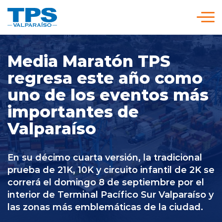
Click acá para ir directamente al contenido
Somos TPS
Media Maratón TPS
regresa este año como
Nuestra Visión Estratégica
uno de los eventos más
importantes de
Servicios y Tarifas
Valparaíso
Políticas y Procedimientos
En su décimo cuarta versión, la tradicional
prueba de 21K, 10K y circuito infantil de 2K se
correrá el domingo 8 de septiembre por el
Prensa
interior de Terminal Pacífico Sur Valparaíso y
las zonas más emblemáticas de la ciudad.