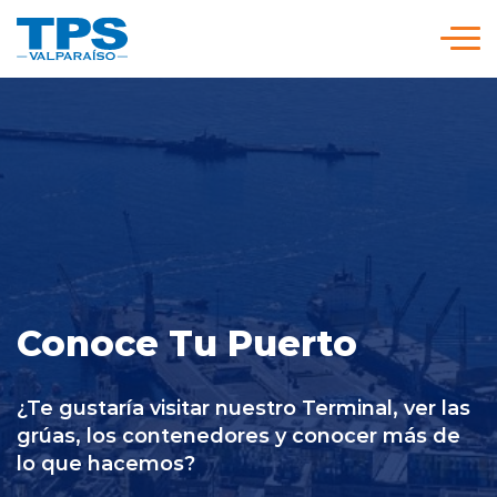
Click acá para ir directamente al contenido
Somos TPS
Nuestra Visión Estratégica
Servicios y Tarifas
Conoce Tu Puerto
Políticas y Procedimientos
¿Te gustaría visitar nuestro Terminal, ver las
Prensa
grúas, los contenedores y conocer más de
lo que hacemos?