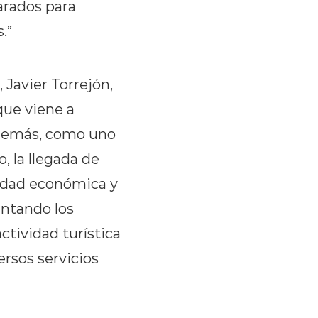
arados para
.”
 Javier Torrejón,
que viene a
 además, como uno
, la llegada de
vidad económica y
entando los
ctividad turística
ersos servicios