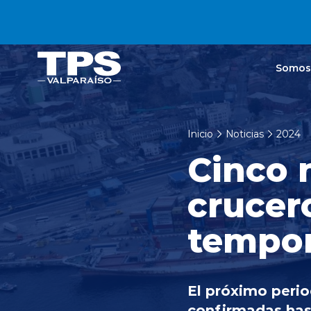
Click acá para ir directamente al contenido
Somos
Inicio
Noticias
2024
Cinco 
crucer
tempor
El próximo perio
confirmadas hast