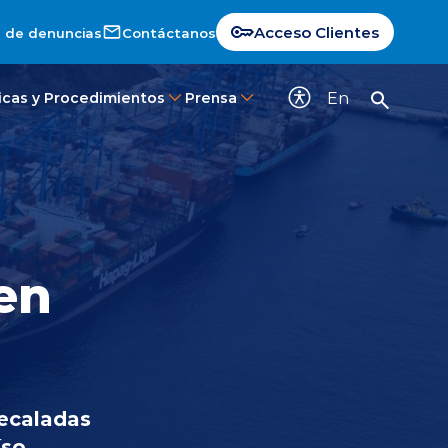
Acceso Clientes
 de denuncias
Contáctanos
En
ticas y Procedimientos
Prensa
en
recaladas
so.